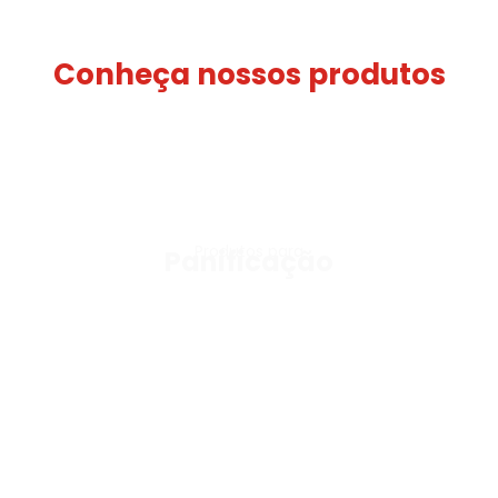
Conheça nossos produtos
Produtos para
Panificação